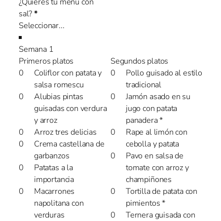
¿Quieres tu menú con
sal?
*
Semana 1
Primeros platos
Segundos platos
Coliflor con patata y
Pollo guisado al estilo
salsa romescu
tradicional
Alubias pintas
Jamón asado en su
guisadas con verdura
jugo con patata
y arroz
panadera *
Arroz tres delicias
Rape al limón con
Crema castellana de
cebolla y patata
garbanzos
Pavo en salsa de
Patatas a la
tomate con arroz y
importancia
champiñones
Macarrones
Tortilla de patata con
napolitana con
pimientos *
verduras
Ternera guisada con