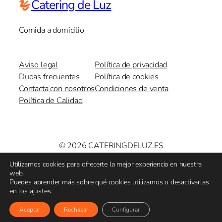
Catering de Luz
Comida a domicilio
Aviso legal
Política de privacidad
Dudas frecuentes
Política de cookies
Contacta con nosotros
Condiciones de venta
Política de Calidad
© 2026 CATERINGDELUZ.ES
Utilizamos cookies para ofrecerte la mejor experiencia en nuestra
web.
Puedes aprender más sobre qué cookies utilizamos o desactivarlas
en los
ajustes
.
ISO 22000
— Alcance: Prestación de servicios de catering ·
Certificado por: Alcumus ISOQAR
Aceptar
Rechazar
Configurar
RGSEAA nº 2609104/ZA