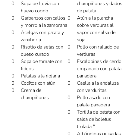
Sopa de lluvia con
champiñones y dados
huevo cocido
de patata
Garbanzos con callos
Atún a la plancha
y morro a la zamorana
sobre verduras al
Acelgas con patata y
vapor con salsa de
zanahoria
soja
Risotto de setas con
Pollo con rallado de
queso curado
verduras
Sopa de tomate con
Escalopines de cerdo
fideos
empanado con patata
Patatas a la riojana
panadera
Coditos con atún
Caella a la andaluza
Crema de
con verduritas
champiñones
Pollo asado con
patata panadera
Tortilla de patata con
salsa de boletus
trufada *
Albóndigas guisadas